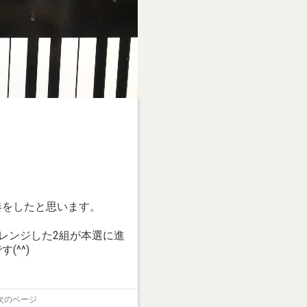
奏をしたと思います。
レンジした2組が本選に進
^^)
次のページ