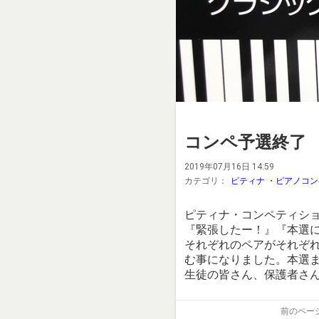
コンペ予選終了
2019年07月16日 14:59
カテゴリ：
ピティナ ・ピアノコ
ピティナ・コンペティシ
『緊張したー！』『本選
それぞれのペアがそれぞれ
む事になりました。本選ま
生徒の皆さん、保護者さ
前のペー