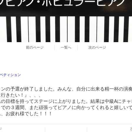
前のページ
一覧へ
次のページ
ンペティション
ョンの予選が終了しました。みんな、自分に出来る精一杯の演
に行きたい！』、、、
の目標を持ってステージに上がりました。結果は中級Aにチャ
での３週間、また頑張ってピアノに向かってくれると嬉しいです(
ん、お疲れ様でした！！！
ジ