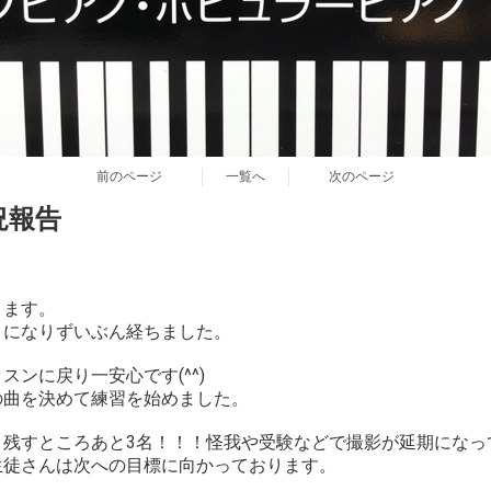
前のページ
一覧へ
次のページ
況報告
ります。
ロになりずいぶん経ちました。
ンに戻り一安心です(^^)
の曲を決めて練習を始めました。
、残すところあと3名！！！怪我や受験などで撮影が延期になっ
生徒さんは次への目標に向かっております。