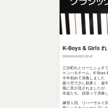
K-Boys & Gir
2026年04月30日 09:47
三次町れとりーとふぇす
ケンハモチーム、K-Boys & G
今年初めて演奏しました
曇り空で少し肌寒く、途
風に音が流されましたが
生徒たち、頑張って演奏
練習１回、リハーサル１
厳しいスケジュールでし