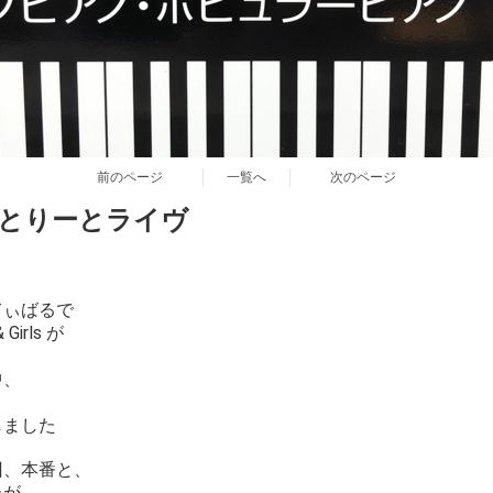
前のページ
一覧へ
次のページ
ls れとりーとライヴ
てぃばるで
irls が
中、
、
しました
回、本番と、
たが、