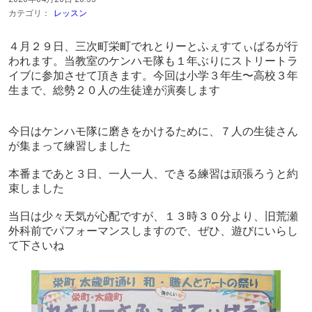
カテゴリ：
レッスン
４月２９日、三次町栄町でれとりーとふぇすてぃばるが行
われます。当教室のケンハモ隊も１年ぶりにストリートラ
イブに参加させて頂きます。今回は小学３年生〜高校３年
生まで、総勢２０人の生徒達が演奏します
今日はケンハモ隊に磨きをかけるために、７人の生徒さん
が集まって練習しました
本番まであと３日、一人一人、できる練習は頑張ろうと約
束しました
当日は少々天気が心配ですが、１３時３０分より、旧荒瀬
外科前でパフォーマンスしますので、ぜひ、遊びにいらし
て下さいね