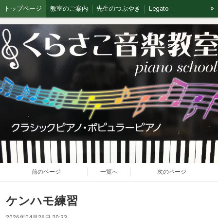
»
トップページ
教室のご案内
先生のつぶやき
Legato
イベント/無料体験
ブログ
J&G
ステージの思い出
前のページ
一覧へ
次のページ
ケンハモ練習
2026年04月26日 20:33