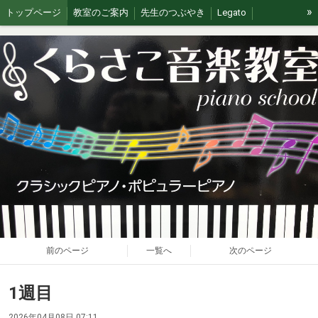
»
トップページ
教室のご案内
先生のつぶやき
Legato
イベント/無料体験
ブログ
J&G
ステージの思い出
前のページ
一覧へ
次のページ
1週目
2026年04月08日 07:11