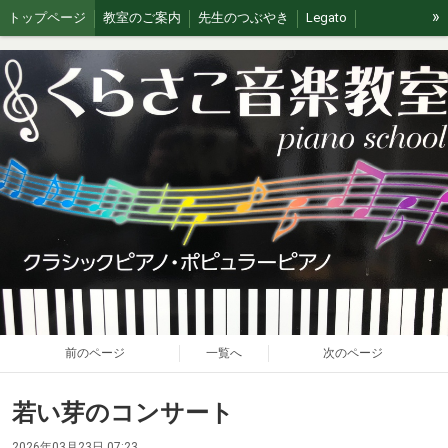
»
トップページ
教室のご案内
先生のつぶやき
Legato
イベント/無料体験
ブログ
J&G
ステージの思い出
前のページ
一覧へ
次のページ
若い芽のコンサート
2026年03月23日 07:23