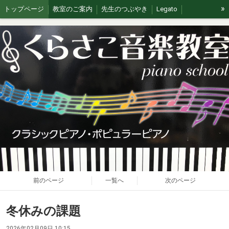
»
トップページ
教室のご案内
先生のつぶやき
Legato
イベント/無料体験
ブログ
J&G
ステージの思い出
前のページ
一覧へ
次のページ
冬休みの課題
2026年02月09日 10:15