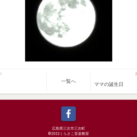
ジ
一覧へ
ママの誕生日
広島県三次市三次町
©️2022くらさこ音楽教室